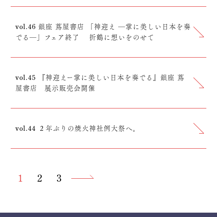
vol.46 銀座 蔦屋書店 「神迎え ―掌に美しい日本を奏
でる―」フェア終了 折鶴に想いをのせて
vol.45 『神迎えー掌に美しい日本を奏でる』銀座 蔦
屋書店 展示販売会開催
vol.44 ２年ぶりの焼火神社例大祭へ。
1
2
3