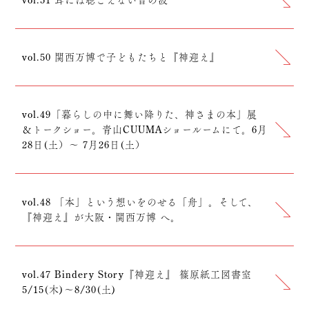
vol.51 耳には聴こえない音の波
vol.50 関西万博で子どもたちと『神迎え』
vol.49「暮らしの中に舞い降りた、神さまの本」展
＆トークショー。青山CUUMAショールームにて。6月
28日(土）〜 7月26日(土）
vol.48 「本」という想いをのせる「舟」。そして、
『神迎え』が大阪・関西万博 へ。
vol.47 Bindery Story『神迎え』 篠原紙工図書室
5/15(木)〜8/30(土)