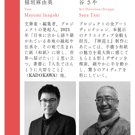
稲垣麻由美
谷 さや
Text
Art Direction/Design:
Mayumi Inagaki
Saya Tani
文筆家・編集者。プロジ
プロジェクトの全アート
ェクトの発起人。2021
ディレクション、本展示
年「日本に古から語り継
のクリエイティブ全般も
がれている各地の縁起や
担当。『神迎え』制作に
伝承を、その地で生まれ
あたっては、手漉き和紙
た紙（和紙）に宿し、世
の魅力を最大限に感じて
界へ届けたい」と思い立
もらえる形とデザインを
つ。著書に『人生でほん
模索。細やかに手を動か
とうに大切なこと』
し、驚きのアイディアを
（KADOKAWA）他。
形にしていく。