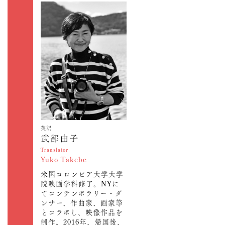
英訳
武部由子
Translator
Yuko Takebe
米国コロンビア大学大学
院映画学科修了。NYに
てコンテンポラリー・ダ
ンサー、作曲家、画家等
とコラボし、映像作品を
制作。2016年、帰国後、