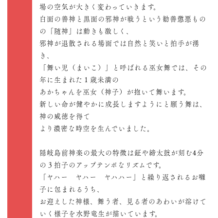
場の空気が大きく変わっていきます。
白面の善神と黒面の邪神が戦うという勧善懲悪もの
の「随神」は動きも激しく、
邪神が退散される場面では自然と笑いと拍手が湧
き、
「舞い児（まいこ）」と呼ばれる巫女舞では、その
年に生まれた１歳未満の
あかちゃんを巫女（神子）が抱いて舞います。
新しい命が健やかに成長しますようにと願う舞は、
神の威徳を得て
より濃密な時空を生んでいました。
隠岐島前神楽の最大の特徴は鉦や締太鼓が刻む4分
の３拍子のアップテンポなリズムです。
「ヤハー ヤハー ヤハハー」と繰り返されるお囃
子に包まれるうち、
お迎えした神様、舞う者、見る者のあわいが溶けて
いく様子を水野竜生が描いています。