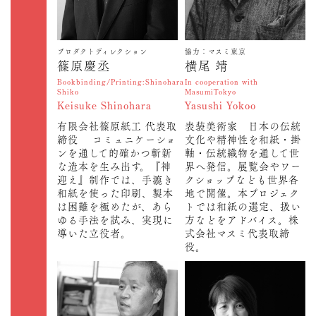
プロダクトディレクション
協力：マスミ東京
篠原慶丞
横尾 靖
Bookbinding/Printing:Shinohara
In cooperation with
Shiko
MasumiTokyo
Keisuke Shinohara
Yasushi Yokoo
有限会社篠原紙工 代表取
表装美術家 日本の伝統
締役 コミュニケーショ
文化や精神性を和紙・掛
ンを通して的確かつ斬新
軸・伝統織物を通して世
な造本を生み出す。『神
界へ発信。展覧会やワー
迎え』制作では、手漉き
クショップなども世界各
和紙を使った印刷、製本
地で開催。本プロジェク
は困難を極めたが、あら
トでは和紙の選定、扱い
ゆる手法を試み、実現に
方などをアドバイス。株
導いた立役者。
式会社マスミ代表取締
役。