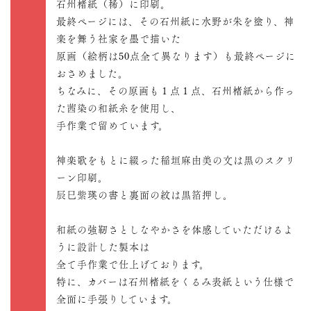
石州楮紙（稀）に印刷。
最終ページには、その石州紙に水野が朱を塗り、神
楽を舞う社家を墨で描いた
原画（絵柄は50点全て異なります）も最終ページに
おさめました。
ちなみに、その原画も１点１点、石州楮紙から作っ
た茜染の和紙糸を使用し、
手作業で留めています。
神楽歌をもとに綴った稲垣麻由美の文は黒のスクリ
ーン印刷。
辰巳紫瑛の書と裏面の紋は黒箔押し。
和紙の強靭さとしなやかさを体感していただけるよ
うに設計した製本は
全て手作業で仕上げております。
特に、カバーは石州楮紙をくるみ表紙という仕様で
全面に手張りしています。