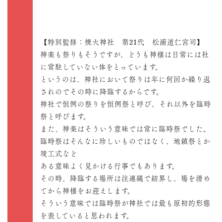
【特別監修：焼火神社 第21代 松浦道仁宮司】
神楽も祭りもそうですが、どうも神様は日常には社
に常駐していない体をとっています。
というのは、神社において祭りは年に何回か繰り返
されのでその時に降臨するからです。
神社で恒例の祭りを恒例祭と呼び、それ以外を臨時
祭と呼びます。
また、神楽はそういう意味では常に臨時祭でした。
臨時祭はそんなに珍しいものではなく、地鎮祭とか
竣工式など
ある意味よく見かける行事でもあります。
その時、降臨する場所は注連縄で結界し、場を清め
てから神様をお迎えします。
そういう意味では臨時祭が神社では最も原初的形態
を表していると思われます。