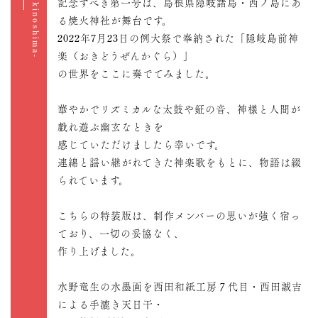
記念すべき第一号は、島根県隠岐諸島・西ノ島にあ
る焼火神社が舞台です。
2022年7月23日の例大祭で奉納された「隠岐島前神
楽（おきどうぜんかぐら）」
の世界をここに奏でてみました。
華やかでリズミカルな太鼓や鉦の音、神様と人間が
戯れ遊ぶ幽玄なときを
感じていただけましたら幸いです。
連綿と謡い継がれてきた神楽歌をもとに、物語は綴
られています。
こちらの特装版は、制作メンバーの思いが強く宿っ
ており、一切の妥協なく、
作り上げました。
水野竜生の水墨画を西田和紙工房７代目・西田誠吉
による手漉き天日干・