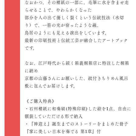
なおかつ、その楮紙の一部に、毛筆に水を含ませ走
らせることで、やわらかくなった
部分を人の出て優しく裂くという伝統技法（水切
り）で、一筋の光が宿ったような線、
鳥居のようにも見える演出をしています。
最新の印刷技術と伝統工芸が融合したアートブック
です。
なお、江戸時代から続く箱義桐箱店に特注した桐箱
に納め
京都の山藤さんにお願いした、紋付きちりめん風呂
敷に包んでお届けします。
《ご購入特典》
・石州楮紙に和奏刷(特殊印刷)した絵を1点、自由に
額装していただける形で納入
・『神迎え』誕生までのストーリーをまとめた冊子
『掌に美しい日本を奏でる 第1章』付