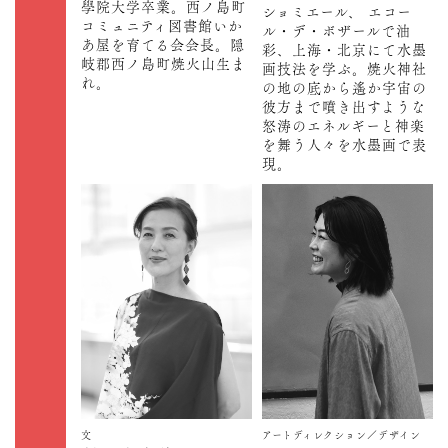
學院大学卒業。西ノ島町
ショミエール、 エコー
コミュニティ図書館いか
ル・デ・ボザールで油
あ屋を育てる会会長。隠
彩、上海・北京にて水墨
岐郡西ノ島町焼火山生ま
画技法を学ぶ。焼火神社
れ。
の地の底から遙か宇宙の
彼方まで噴き出すような
怒涛のエネルギーと神楽
を舞う人々を水墨画で表
現。
文
アートディレクション／デザイン