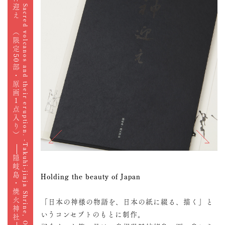
［特装版］神迎え （限定50部・原画１点入り）
“Kamimukae” Sacred volcanos and their eruption. -Takuhi-jinja Shrine, Okinoshima-
隠岐島・焼火神社
Holding the beauty of Japan
「日本の神様の物語を、日本の紙に綴る、描く」と
いうコンセプトのもとに制作。