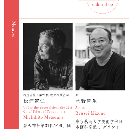
Member
特別監修：第21代 焼火神社宮司
画
松浦道仁
水野竜生
Under the supervision: the 21st
Artist:
Chief Priest of Takuhi-jinja
Ryusei Mizuno
Michihito Matsuura
東京藝術大学美術学部日
焼火神社第21代宮司。國
本画科卒業 。グランド・