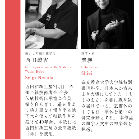
協力：西田和紙工房
題字・書
西田誠吉
紫瑛
In cooperation with Nishida
title letter
Washi Kobo
Shiei
Seigi Nishita
奈良教育大学大学院特別
西田和紙工房7代目 石
書道科卒。日本人が古来
州半紙技術者会 会長
より大切にしてきた 「と
伝統技術伝承協会会員
とのえる」を書に織り込
楮を自ら育て、遥か昔よ
み届けている。五書体の
り絶え間なく湧き出る地
中でも行・草体を第一の
下水を使って和紙作りを
研究分野とする。 本作品
続けて40年余。本紙には
の題字と文中の神楽歌を
西田和紙工房の最高級紙
揮毫。
「稀」を使用。