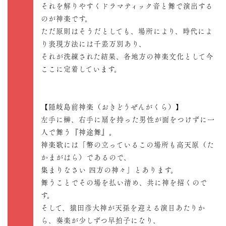
それを解りやすくドラマティック音と舞で演出する
のが神楽です。
ただ原則はそうだとしても、場所により、時代によ
り表現方法には千差万別あり、
それが洗練された結果、各地方の神楽文化として今
ここに定着しています。
【隠岐島前神楽（おきどうぜんがくら）】
左手に榊、右手に扇を持った男性が面をつけずに一
人で舞う『神途舞』。
神楽歌には「幣の立っているこの場所も高天原（た
かまがはら）であるので、
集まりなさい 四方の神々」とあります。
舞うことでその場を払い清め、共に神を招くので
す。
そして、猿田彦大神が天孫を迎える演目あたりか
ら、奏楽が少しずつ早拍子になり、