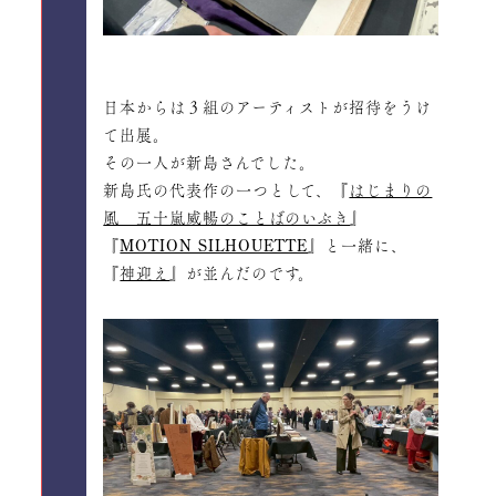
日本からは３組のアーティストが招待をうけ
て出展。
その一人が新島さんでした。
新島氏の代表作の一つとして、『
はじまりの
風 五十嵐威暢のことばのいぶき
』
『
MOTION SILHOUETTE
』と一緒に、
『
神迎え
』が並んだのです。