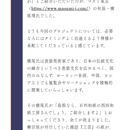
わ」とご紹介いただいたのが、マスミ東京
（
https://www.masumi-j.com/
）の社長・横
尾靖氏でした。
どうも今回のプロジェクトについては、必要
な人にはタイミングよく出逢えるよう神様が
采配してくださっていると感じています。
横尾氏は表装美術家であり、日本の伝統文化
の融合というべき表装文化を広めるべく、国
内のみならず、ヨーロッパ各国、中国、ロシ
アなどでも展覧会やワークショップを積極的
に開催していらっしゃいます。
その横尾氏が「島根なら、石州和紙の西田和
紙工房さんでしょう。ご紹介しますよ」とお
っしゃってくださり、全てが決まりました。
柳宗悦が刊行していた雑誌『工芸』の紙が、