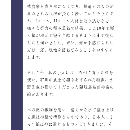
楮農家も成り立たなくなり、製造そのものが
危ぶまれる状況が長らく続いていたそうです
が、Iターン、Uターン人材を取り込むなど、
様々な努力の積み重ねの結果、ここ10年で漸
く楮が地元で完全自給できるようにまで復活
したと伺いました。ぜひ、何かを感じられた
方は一度、現地を訪ねてみることをおすすめ
します。
そして今、私の手元には、石州で育った楮を
使い、石州の風土で漉きあげられた和紙に水
野先生が描いてくださった隠岐島島前神楽の
絵があります。
木の皮の繊維を用い、清らかな水で漉き上げ
る紙は神聖で清浄なものであり、日本人にと
って紙は神に通じるものとしてきました。そ