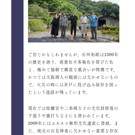
ご存じかもしれませんが、石州和紙は1300年
の歴史を誇り、萌黄色や茶褐色を帯びた色
と、極めて強靭で剛直な風合いが特徴です。
かつては大阪商人の帳面には欠かせないもの
で、火災の時には井戸に投げ込み保存を図っ
たという逸話が残っています。
現在では桂離宮や二条城などの文化財修復の
下張りや裏打ちなどにも使われています。
2009年にはユネスコ無形文化遺産に登録。ま
た、地元の石見神楽に欠かせない重要な存在