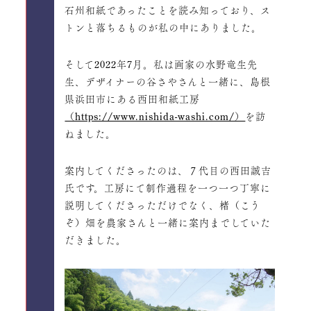
石州和紙であったことを読み知っており、ス
トンと落ちるものが私の中にありました。
そして2022年7月。私は画家の水野竜生先
生、デザイナーの谷さやさんと一緒に、島根
県浜田市にある西田和紙工房
（https://www.nishida-washi.com/）
を訪
ねました。
案内してくださったのは、７代目の西田誠吉
氏です。工房にて制作過程を一つ一つ丁寧に
説明してくださっただけでなく、楮（こう
ぞ）畑を農家さんと一緒に案内までしていた
だきました。