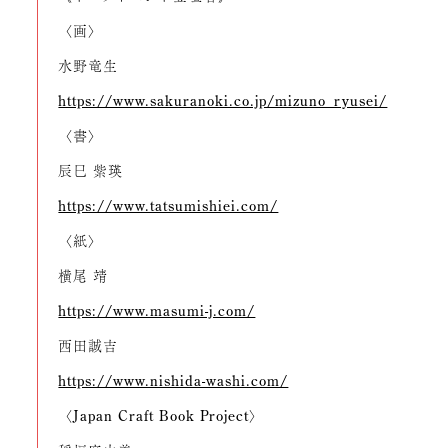
〈画〉
水野竜生
https://www.sakuranoki.co.jp/mizuno_ryusei/
〈書〉
辰巳 紫瑛
https://www.tatsumishiei.com/
〈紙〉
横尾 靖
https://www.masumi-j.com/
西田誠吉
https://www.nishida-washi.com/
〈Japan Craft Book Project〉