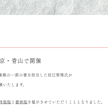
東京・青山で開催
題字と神楽歌の一節の書を担当した辰巳紫瑛氏が
催いたします。
特装版
と
書林版
を展示させていただくこととなりました。