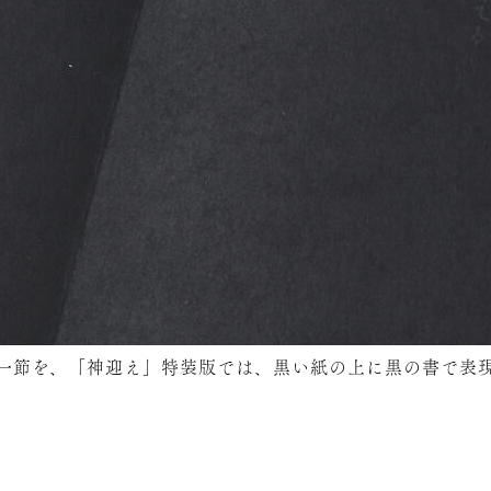
一節を、「神迎え」特装版では、黒い紙の上に黒の書で表