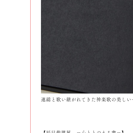
連綿と歌い継がれてきた神楽歌の美しい
【辰巳紫瑛展 ー心ととのえる書ー】