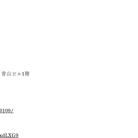
ク青山ビル1階
40109/
vxdLXG9