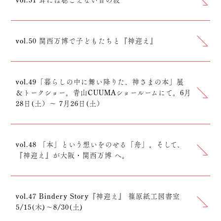
vol.51 耳には聴こえない音の波
vol.50 関西万博で子どもたちと『神迎え』
vol.49「暮らしの中に舞い降りた、神さまの本」展
＆トークショー。青山CUUMAショールームにて。6月
28日(土）〜 7月26日(土）
vol.48 「本」という想いをのせる「舟」。そして、
『神迎え』が大阪・関西万博 へ。
vol.47 Bindery Story『神迎え』 篠原紙工図書室
5/15(木)〜8/30(土)