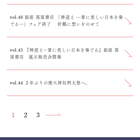
vol.46 銀座 蔦屋書店 「神迎え ―掌に美しい日本を奏
でる―」フェア終了 折鶴に想いをのせて
vol.45 『神迎えー掌に美しい日本を奏でる』銀座 蔦
屋書店 展示販売会開催
vol.44 ２年ぶりの焼火神社例大祭へ。
1
2
3